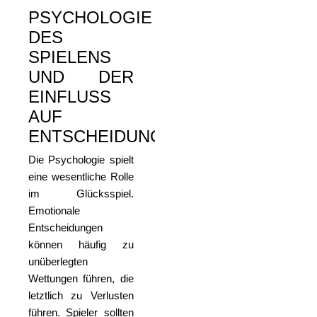
PSYCHOLOGIE
DES
SPIELENS
UND DER
EINFLUSS
AUF
ENTSCHEIDUNGEN
Die Psychologie spielt
eine wesentliche Rolle
im Glücksspiel.
Emotionale
Entscheidungen
können häufig zu
unüberlegten
Wettungen führen, die
letztlich zu Verlusten
führen. Spieler sollten