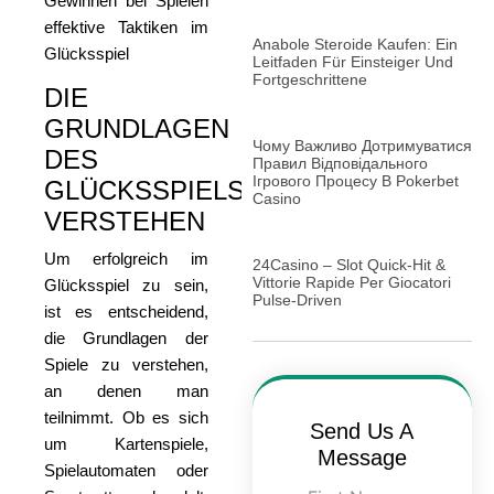
Gewinnen bei Spielen
effektive Taktiken im
Anabole Steroide Kaufen: Ein
Glücksspiel
Leitfaden Für Einsteiger Und
Fortgeschrittene
DIE
GRUNDLAGEN
Чому Важливо Дотримуватися
DES
Правил Відповідального
Ігрового Процесу В Pokerbet
GLÜCKSSPIELS
Casino
VERSTEHEN
Um erfolgreich im
24Casino – Slot Quick‑Hit &
Vittorie Rapide Per Giocatori
Glücksspiel zu sein,
Pulse‑Driven
ist es entscheidend,
die Grundlagen der
Spiele zu verstehen,
an denen man
teilnimmt. Ob es sich
Send Us A
um Kartenspiele,
Message
Spielautomaten oder