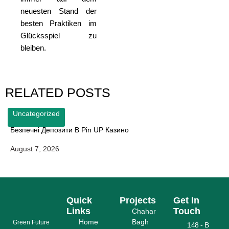
neuesten Stand der
besten Praktiken im
Glücksspiel zu
bleiben.
RELATED POSTS
Uncategorized
Безпечні Депозити В Pin UP Казино
August 7, 2026
Quick
Projects
Get In
Links
Touch
Chahar
Home
Bagh
Grееn Futurе
148 - B