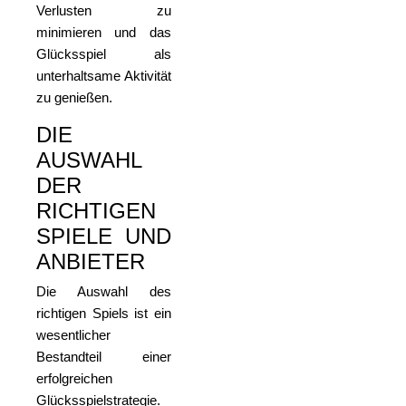
Verlusten zu
minimieren und das
Glücksspiel als
unterhaltsame Aktivität
zu genießen.
DIE
AUSWAHL
DER
RICHTIGEN
SPIELE UND
ANBIETER
Die Auswahl des
richtigen Spiels ist ein
wesentlicher
Bestandteil einer
erfolgreichen
Glücksspielstrategie.