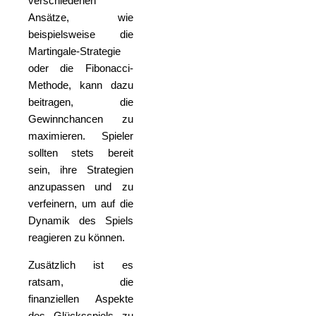
verschiedenen
Ansätze, wie
beispielsweise die
Martingale-Strategie
oder die Fibonacci-
Methode, kann dazu
beitragen, die
Gewinnchancen zu
maximieren. Spieler
sollten stets bereit
sein, ihre Strategien
anzupassen und zu
verfeinern, um auf die
Dynamik des Spiels
reagieren zu können.
Zusätzlich ist es
ratsam, die
finanziellen Aspekte
des Glücksspiels zu