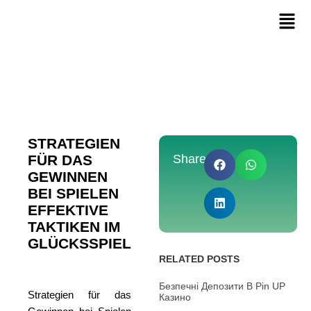
STRATEGIEN
FÜR DAS
Share:
GEWINNEN
BEI SPIELEN
EFFEKTIVE
TAKTIKEN IM
GLÜCKSSPIEL
RELATED POSTS
Безпечні Депозити В Pin UP
Strategien für das
Казино