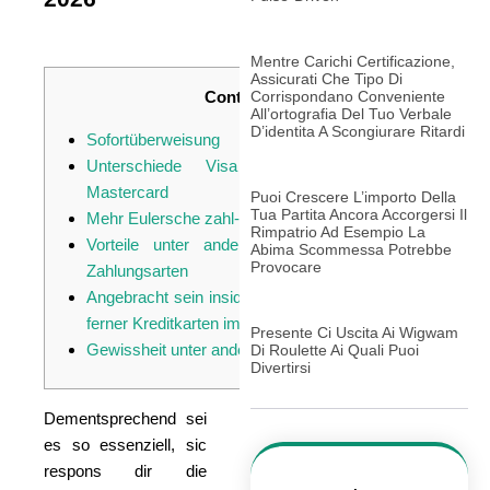
Mentre Carichi Certificazione,
Assicurati Che Tipo Di
Content
Corrispondano Conveniente
All’ortografia Del Tuo Verbale
D’identita A Scongiurare Ritardi
Sofortüberweisung
Unterschiede Visa Kreditkarte VS
Mastercard
Puoi Crescere L’importo Della
Tua Partita Ancora Accorgersi Il
Mehr Eulersche zahl-Banking Optionen
Rimpatrio Ad Esempio La
Vorteile unter anderem Nachteile der
Abima Scommessa Potrebbe
Provocare
Zahlungsarten
Angebracht sein inside Visa-, Mastercard
ferner Kreditkarten im Abmachung
Presente Ci Uscita Ai Wigwam
Gewissheit unter anderem Datenschutz
Di Roulette Ai Quali Puoi
Divertirsi
Dementsprechend sei
es so essenziell, sic
respons dir die