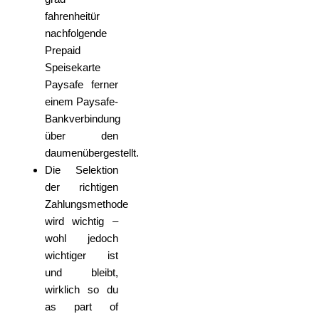
fahrenheitür
nachfolgende
Prepaid
Speisekarte
Paysafe ferner
einem Paysafe-
Bankverbindung
über den
daumenübergestellt.
Die Selektion
der richtigen
Zahlungsmethode
wird wichtig –
wohl jedoch
wichtiger ist
und bleibt,
wirklich so du
as part of