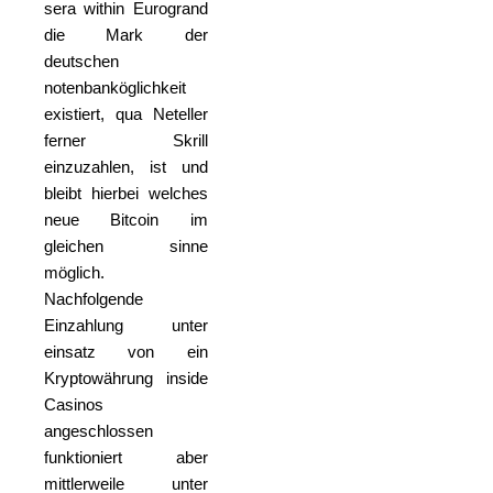
sera within Eurogrand
die Mark der
deutschen
notenbanköglichkeit
existiert, qua Neteller
ferner Skrill
einzuzahlen, ist und
bleibt hierbei welches
neue Bitcoin im
gleichen sinne
möglich.
Nachfolgende
Einzahlung unter
einsatz von ein
Kryptowährung inside
Casinos
angeschlossen
funktioniert aber
mittlerweile unter