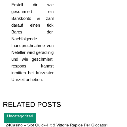
Erstell dir wie
geschmiert ein
Bankkonto & zahl
darauf einen tick
Bares der.
Nachfolgende
Inanspruchnahme von
Neteller wird geradlinig
und wie geschmiert,
respons kannst
inmitten bei kürzester
Uhrzeit anheben.
RELATED POSTS
Uncategorized
24Casino – Slot Quick‑Hit & Vittorie Rapide Per Giocatori