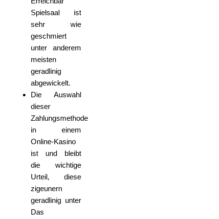
Erreichbar
Spielsaal ist
sehr wie
geschmiert
unter anderem
meisten
geradlinig
abgewickelt.
Die Auswahl
dieser
Zahlungsmethode
in einem
Online-Kasino
ist und bleibt
die wichtige
Urteil, diese
zigeunern
geradlinig unter
Das