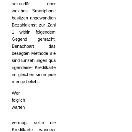
sekundär über
welches Smartphone
besitzen angewandten
Bezahldienst zur Zahl
1 within folgendem
Gegend gemacht.
Benachbart das
besagten Methode sie
sind Einzahlungen qua
irgendeiner Kreditkarte
im gleichen sinne jede
menge beliebt.
Wer
folglich
warten
vermag, sollte die
Kreditkarte wanneer