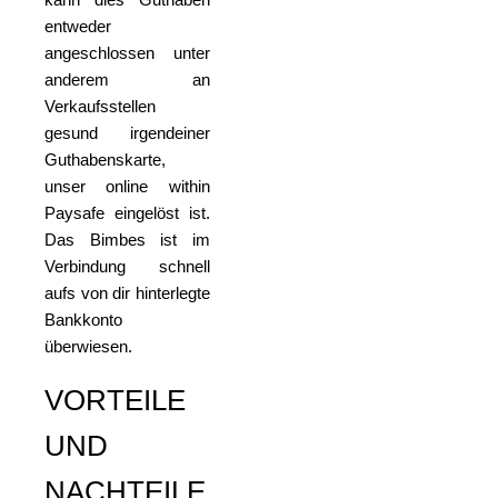
entweder
angeschlossen unter
anderem an
Verkaufsstellen
gesund irgendeiner
Guthabenskarte,
unser online within
Paysafe eingelöst ist.
Das Bimbes ist im
Verbindung schnell
aufs von dir hinterlegte
Bankkonto
überwiesen.
VORTEILE
UND
NACHTEILE