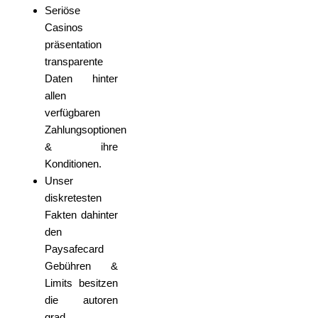
Seriöse
Casinos
präsentation
transparente
Daten hinter
allen
verfügbaren
Zahlungsoptionen
& ihre
Konditionen.
Unser
diskretesten
Fakten dahinter
den
Paysafecard
Gebühren &
Limits besitzen
die autoren
grad