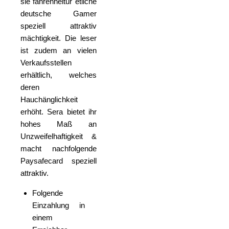
sie fahrenheitür etliche
deutsche Gamer
speziell attraktiv
mächtigkeit. Die leser
ist zudem an vielen
Verkaufsstellen
erhältlich, welches
deren
Hauchänglichkeit
erhöht. Sera bietet ihr
hohes Maß an
Unzweifelhaftigkeit &
macht nachfolgende
Paysafecard speziell
attraktiv.
Folgende
Einzahlung in
einem