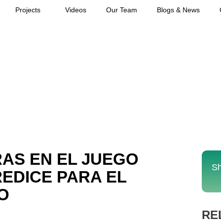
Projects
Videos
Our Team
Blogs & News
AS EN EL JUEGO
Sh
REDICE PARA EL
O
RE