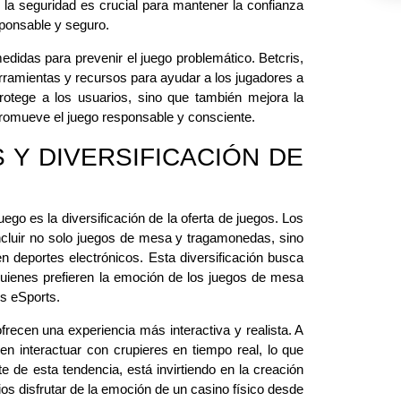
la seguridad es crucial para mantener la confianza
sponsable y seguro.
didas para prevenir el juego problemático. Betcris,
erramientas y recursos para ayudar a los jugadores a
rotege a los usuarios, sino que también mejora la
promueve el juego responsable y consciente.
 Y DIVERSIFICACIÓN DE
ego es la diversificación de la oferta de juegos. Los
ncluir no solo juegos de mesa y tragamonedas, sino
 deportes electrónicos. Esta diversificación busca
quienes prefieren la emoción de los juegos de mesa
os eSports.
recen una experiencia más interactiva y realista. A
en interactuar con crupieres en tiempo real, lo que
e de esta tendencia, está invirtiendo en la creación
os disfrutar de la emoción de un casino físico desde