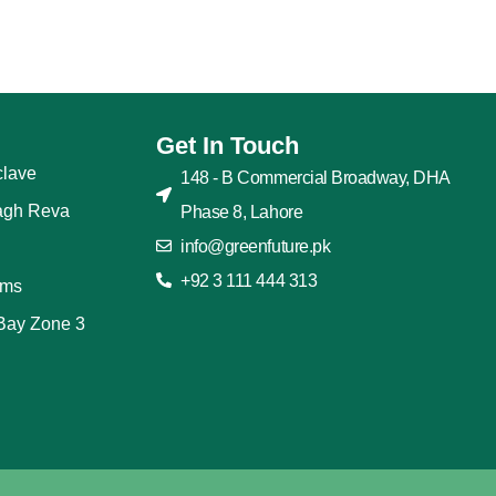
Get In Touch
lave
148 - B Commercial Broadway, DHA
agh Reva
Phase 8, Lahore
info@greenfuture.pk
+92 3 111 444 313
rms
Bay Zone 3