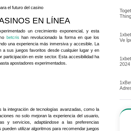
ara el futuro del casino
Toget
Thing
ASINOS EN LÍNEA
xperimentado un crecimiento exponencial, y esta
1xbet
omo
betcris
han revolucionado la forma en que los
Ve İp
iendo una experiencia más inmersiva y accesible. La
n a sus juegos favoritos desde cualquier lugar y en
 participación en este sector. Esta accesibilidad ha
1xbet
 hasta apostadores experimentados.
2024
1xBet
Adres
s la integración de tecnologías avanzadas, como la
novaciones no solo mejoran la experiencia del usuario,
tas y servicios, adaptándose a las preferencias
os pueden utilizar algoritmos para recomendar juegos