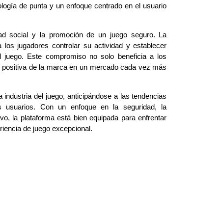
ología de punta y un enfoque centrado en el usuario
ad social y la promoción de un juego seguro. La
 los jugadores controlar su actividad y establecer
l juego. Este compromiso no solo beneficia a los
ón positiva de la marca en un mercado cada vez más
 industria del juego, anticipándose a las tendencias
 usuarios. Con un enfoque en la seguridad, la
ivo, la plataforma está bien equipada para enfrentar
eriencia de juego excepcional.