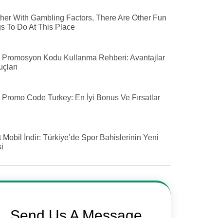
her With Gambling Factors, There Are Other Fun
s To Do At This Place
 Promosyon Kodu Kullanma Rehberi: Avantajlar
uçları
 Promo Code Turkey: En İyi Bonus Ve Fırsatlar
 Mobil İndir: Türkiye’de Spor Bahislerinin Yeni
i
Send Us A Message