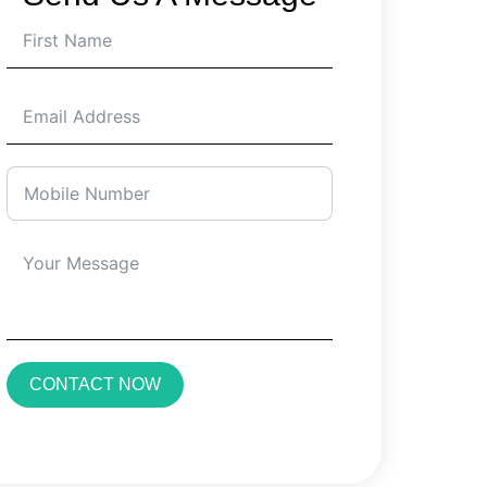
CONTACT NOW