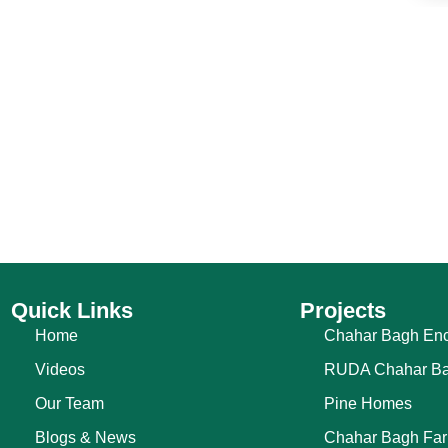
Quick Links
Projects
Home
Chahar Bagh Enc
Videos
RUDA Chahar B
Our Team
Pine Homes
Blogs & News
Chahar Bagh Fa