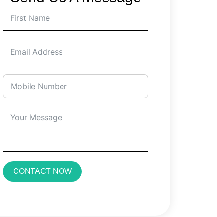
CONTACT NOW