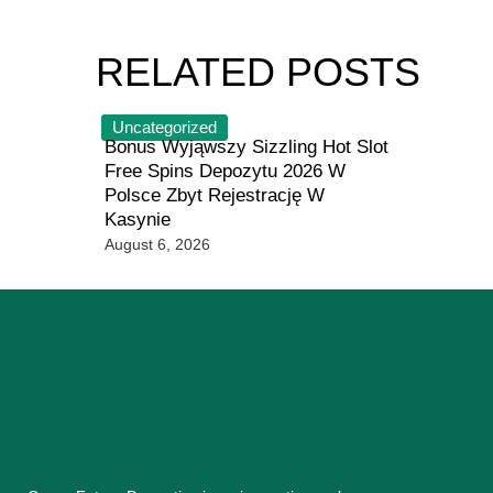
RELATED POSTS
Uncategorized
Bonus Wyjąwszy Sizzling Hot Slot
Free Spins Depozytu 2026 W
Polsce Zbyt Rejestrację W
Kasynie
August 6, 2026