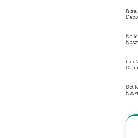
Bonus
Depo
Najl
Nasz
Gra 
Darm
Bet 
Kasy