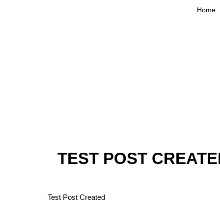
Home
TEST POST CREATE
Test Post Created