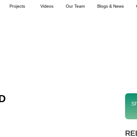
Projects
Videos
Our Team
Blogs & News
D
Sh
RE