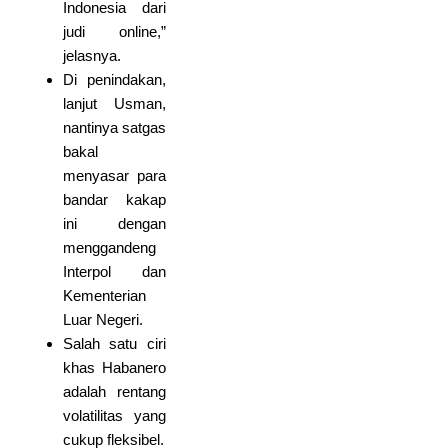
Indonesia dari
judi online,”
jelasnya.
Di penindakan,
lanjut Usman,
nantinya satgas
bakal
menyasar para
bandar kakap
ini dengan
menggandeng
Interpol dan
Kementerian
Luar Negeri.
Salah satu ciri
khas Habanero
adalah rentang
volatilitas yang
cukup fleksibel.