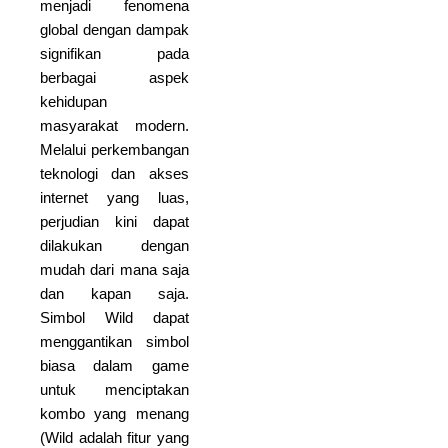
menjadi fenomena
global dengan dampak
signifikan pada
berbagai aspek
kehidupan
masyarakat modern.
Melalui perkembangan
teknologi dan akses
internet yang luas,
perjudian kini dapat
dilakukan dengan
mudah dari mana saja
dan kapan saja.
Simbol Wild dapat
menggantikan simbol
biasa dalam game
untuk menciptakan
kombo yang menang
(Wild adalah fitur yang