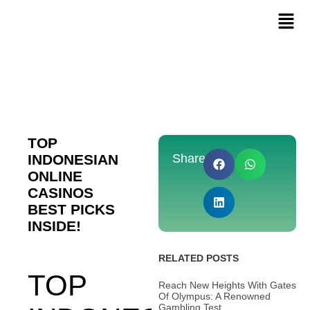
TOP
INDONESIAN
Share:
ONLINE
CASINOS
BEST PICKS
INSIDE!
RELATED POSTS
TOP
Reach New Heights With Gates
Of Olympus: A Renowned
Gambling Test