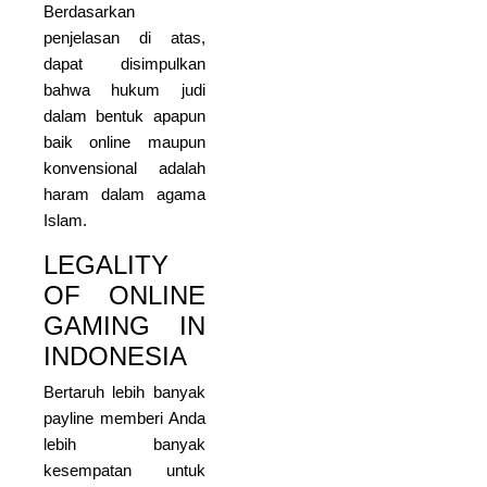
Berdasarkan
penjelasan di atas,
dapat disimpulkan
bahwa hukum judi
dalam bentuk apapun
baik online maupun
konvensional adalah
haram dalam agama
Islam.
LEGALITY
OF ONLINE
GAMING IN
INDONESIA
Bertaruh lebih banyak
payline memberi Anda
lebih banyak
kesempatan untuk