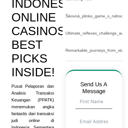
INDONESIAN
ONLINE
Šikovná_plinko_game_s_náhodou
CASINOS
Ultimate_reflexes_challenge_await
BEST
Remarkable_journeys_from_start_
PICKS
INSIDE!
Send Us A
Pusat Pelaporan dan
Message
Analisis Transaksi
Keuangan (PPATK)
menemukan angka
fantastis dari transaksi
judi online di
Indonesia. Sementara