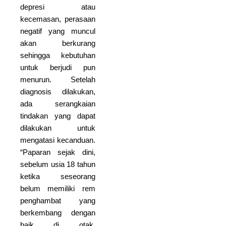
depresi atau
kecemasan, perasaan
negatif yang muncul
akan berkurang
sehingga kebutuhan
untuk berjudi pun
menurun. Setelah
diagnosis dilakukan,
ada serangkaian
tindakan yang dapat
dilakukan untuk
mengatasi kecanduan.
“Paparan sejak dini,
sebelum usia 18 tahun
ketika seseorang
belum memiliki rem
penghambat yang
berkembang dengan
baik di otak,