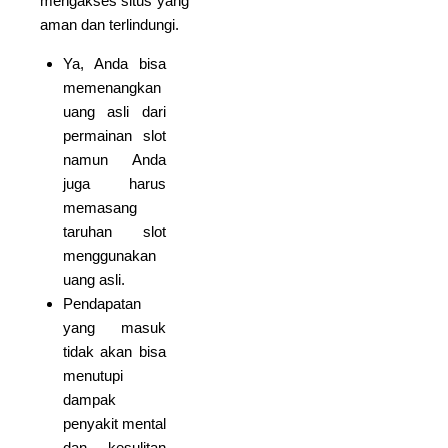
mengakses situs yang
aman dan terlindungi.
Ya, Anda bisa
memenangkan
uang asli dari
permainan slot
namun Anda
juga harus
memasang
taruhan slot
menggunakan
uang asli.
Pendapatan
yang masuk
tidak akan bisa
menutupi
dampak
penyakit mental
dan kesulitan