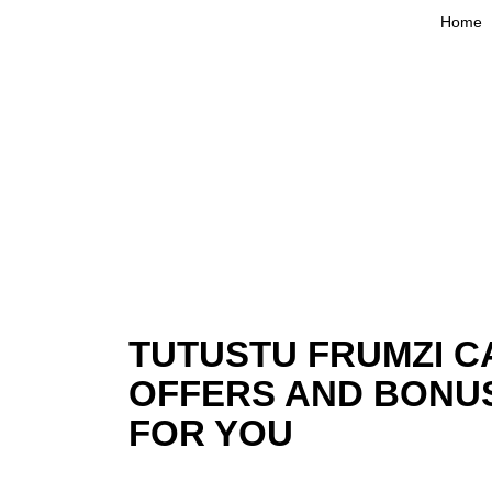
Home
TUTUSTU FRUMZI C
OFFERS AND BONUS
FOR YOU