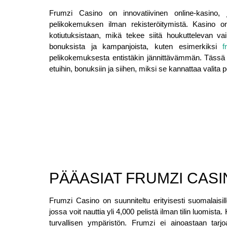
Frumzi Casino on innovatiivinen online-kasino, j
pelikokemuksen ilman rekisteröitymistä. Kasino on
kotiutuksistaan, mikä tekee siitä houkuttelevan vai
bonuksista ja kampanjoista, kuten esimerkiksi
f
pelikokemuksesta entistäkin jännittävämmän. Tässä 
etuihin, bonuksiin ja siihen, miksi se kannattaa valita 
PÄÄASIAT FRUMZI CAS
Frumzi Casino on suunniteltu erityisesti suomalaisill
jossa voit nauttia yli 4,000 pelistä ilman tilin luomista
turvallisen ympäristön. Frumzi ei ainoastaan tarj