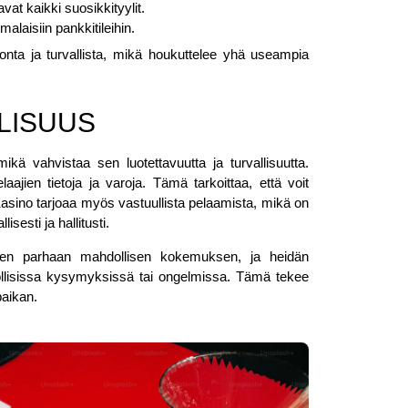
avat kaikki suosikkityylit.
alaisiin pankkitileihin.
onta ja turvallista, mikä houkuttelee yhä useampia
LISUUS
kä vahvistaa sen luotettavuutta ja turvallisuutta.
ajien tietoja ja varoja. Tämä tarkoittaa, että voit
u. Kasino tarjoaa myös vastuullista pelaamista, mikä on
isesti ja hallitusti.
leen parhaan mahdollisen kokemuksen, ja heidän
llisissa kysymyksissä tai ongelmissa. Tämä tekee
paikan.