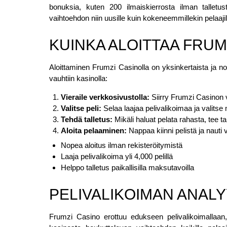
bonuksia, kuten 200 ilmaiskierrosta ilman talletus
vaihtoehdon niin uusille kuin kokeneemmillekin pelaajil
KUINKA ALOITTAA FRUM
Aloittaminen Frumzi Casinolla on yksinkertaista ja 
vauhtiin kasinolla:
Vieraile verkkosivustolla:
Siirry Frumzi Casinon ve
Valitse peli:
Selaa laajaa pelivalikoimaa ja valitse 
Tehdä talletus:
Mikäli haluat pelata rahasta, tee t
Aloita pelaaminen:
Nappaa kiinni pelistä ja nauti v
Nopea aloitus ilman rekisteröitymistä
Laaja pelivalikoima yli 4,000 pelillä
Helppo talletus paikallisilla maksutavoilla
PELIVALIKOIMAN ANALY
Frumzi Casino erottuu edukseen pelivalikoimallaan,