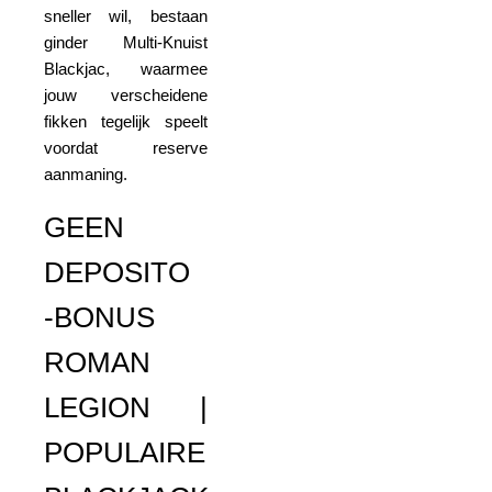
sneller wil, bestaan
ginder Multi-Knuist
Blackjac, waarmee
jouw verscheidene
fikken tegelijk speelt
voordat reserve
aanmaning.
GEEN
DEPOSITO
-BONUS
ROMAN
LEGION |
POPULAIRE