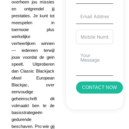
overheen jou missies
en ontgrendel jij
prestaties. Je kunt tot
meespelen in
toernooie plus
werkelijke
verheerlijken winnen
— iedereen terwijl
jouw voordat de gein
speelt. Uitproberen
dan Classic Blackjack
ofwel European
Blackjac, over
CONTACT NOW
eenvoudige
geheimschrift dit
volmaakt ben te de
basisstrategieën
gedurende
beschaven.
Pro wie gij