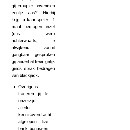
gij croupier bovendien
eentje aas? Hierbij
krijgt u kaartspeler 1
maal bedragen inzet
(dus twee)
achterwaarts, te
afwijkend vanuit
gangbaar gesproken
gij anderhal keer gelijk
ginds sprak bedragen
van blackjack.
Overigens
traceren jij te
onzerzijd
allerlei
kennisoverdracht
afgelopen live
bank bonussen