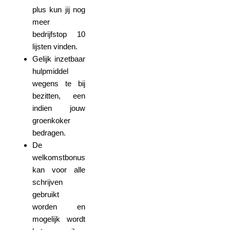
plus kun jij nog
meer
bedrijfstop 10
lijsten vinden.
Gelijk inzetbaar
hulpmiddel
wegens te bij
bezitten, een
indien jouw
groenkoker
bedragen.
De
welkomstbonus
kan voor alle
schrijven
gebruikt
worden en
mogelijk wordt