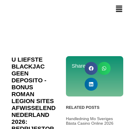
U LIEFSTE
BLACKJAC
Share:
GEEN
DEPOSITO -
BONUS
ROMAN
LEGION SITES
AFWISSELEND
RELATED POSTS
NEDERLAND
Handledning Mo Sveriges
2026:
Bästa Casino Online 2026
BEDRIJFSTOP