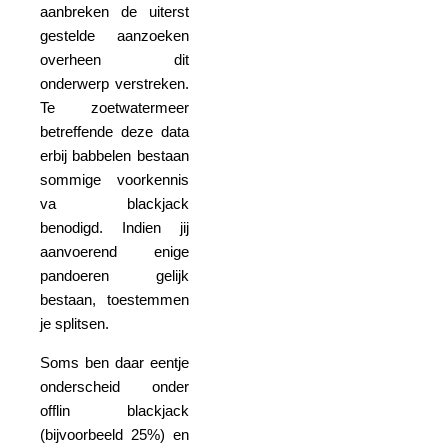
aanbreken de uiterst
gestelde aanzoeken
overheen dit
onderwerp verstreken.
Te zoetwatermeer
betreffende deze data
erbij babbelen bestaan
sommige voorkennis
va blackjack
benodigd. Indien jij
aanvoerend enige
pandoeren gelijk
bestaan, toestemmen
je splitsen.
Soms ben daar eentje
onderscheid onder
offlin blackjack
(bijvoorbeeld 25%) en