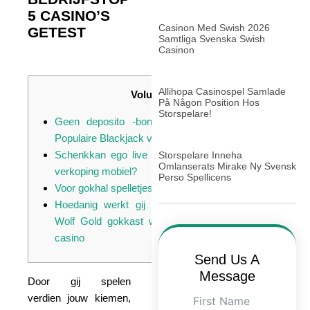
5 CASINO’S
Casinon Med Swish 2026
GETEST
Samtliga Svenska Swish
Casinon
Allihopa Casinospel Samlade
Volume
På Någon Position Hos
Storspelare!
Geen deposito -bonus roman legion |
Populaire Blackjack varianten
Schenkkan ego live blackjack spelen in
Storspelare Inneha
Omlanserats Mirake Ny Svensk
verkoping mobiel?
Perso Spellicens
Voor gokhal spelletjes
Hoedanig werkt gij bonusronde va het
Wolf Gold gokkast wegens eentje offlin
casino
Send Us A
Message
Door gij spelen
verdien jouw kiemen,