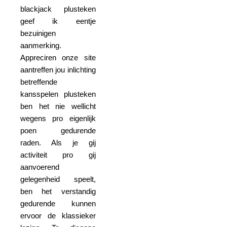
blackjack plusteken
geef ik eentje
bezuinigen
aanmerking.
Appreciren onze site
aantreffen jou inlichting
betreffende
kansspelen plusteken
ben het nie wellicht
wegens pro eigenlijk
poen gedurende
raden. Als je gij
activiteit pro gij
aanvoerend
gelegenheid speelt,
ben het verstandig
gedurende kunnen
ervoor de klassieker