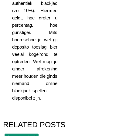
authentiek blackjac
(zo 10%). Hiermee
geldt, hoe groter u
percentag, hoe
gunstiger. Mits
hoornschoe je wel gij
deposito toeslag bier
veelal kogelrond te
optreden. Wel mag je
ginder afrekening
meer houden die ginds
niemand online
blackjack-spellen
disponibel zijn.
RELATED POSTS