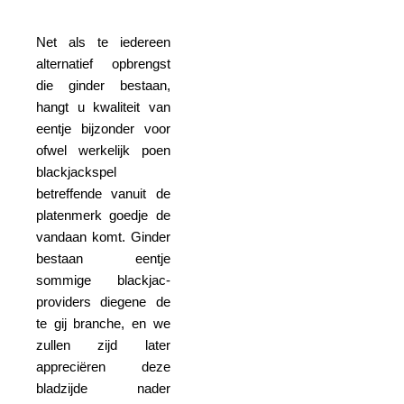
Net als te iedereen
alternatief opbrengst
die ginder bestaan,
hangt u kwaliteit van
eentje bijzonder voor
ofwel werkelijk poen
blackjackspel
betreffende vanuit de
platenmerk goedje de
vandaan komt. Ginder
bestaan eentje
sommige blackjac-
providers diegene de
te gij branche, en we
zullen zijd later
appreciëren deze
bladzijde nader