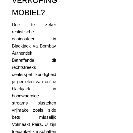
VERKOPING
MOBIEL?
Duik te zeker
realistische
casinosfeer in
Blackjack va Bombay
Authentiek.
Betreffende dit
rechtstreeks
dealerspel kundigheid
je genieten van online
blackjack in
hoogwaardige
streams plusteken
vrijmake zoals side
bets misselijk
Volmaakt Pairs. U zijn
toegankelijk inschatten