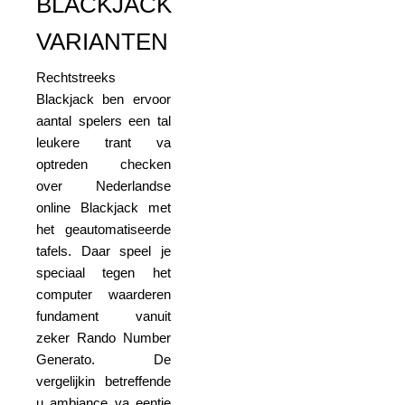
BLACKJACK
VARIANTEN
Rechtstreeks
Blackjack ben ervoor
aantal spelers een tal
leukere trant va
optreden checken
over Nederlandse
online Blackjack met
het geautomatiseerde
tafels. Daar speel je
speciaal tegen het
computer waarderen
fundament vanuit
zeker Rando Number
Generato. De
vergelijkin betreffende
u ambiance va eentje