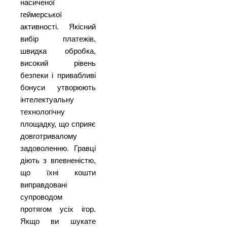
насиченої
геймерської
активності. Якісний
вибір платежів,
швидка обробка,
високий рівень
безпеки і привабливі
бонуси утворюють
інтелектуальну
технологічну
площадку, що сприяє
довготривалому
задоволенню. Гравці
діють з впевненістю,
що їхні кошти
виправдовані
супроводом
протягом усіх ігор.
Якщо ви шукате