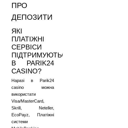
ПРО
ДЕПОЗИТИ
ЯКІ
ПЛАТІЖНІ
СЕРВІСИ
ПІДТРИМУЮТЬСЯ
В PARIK24
CASINO?
Наразі в Parik24
casino можна
використати
Visa/MasterCard,
Skrill, Neteller,
EcoPayz, Платіжні
системи