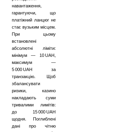
навантаження,
гарантуючи, що
платіжний ланцюг не
стає вузьким місцем.
При цьому
встановлені
абсолютні ліміти:
мінімум — 10 UAH,
максимум —
5 000 UAH за
транзакцію. Щоб
збалансувати
ризики, казино
накладають суми
тривалими лимітів:
до 15 000 UAH
щодня. Поглиблені
дані про чітню