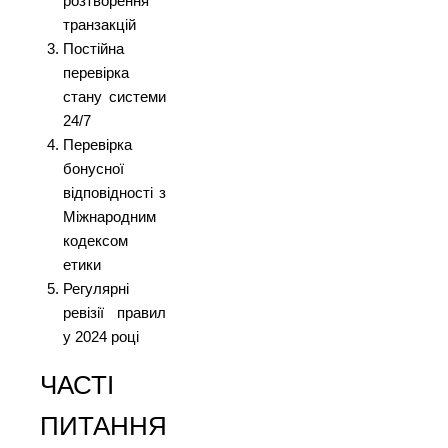
розтворення
транзакцій
Постійна
перевірка
стану системи
24/7
Перевірка
бонусної
відповідності з
Міжнародним
кодексом
етики
Регулярні
ревізії правил
у 2024 році
ЧАСТІ
ПИТАННЯ