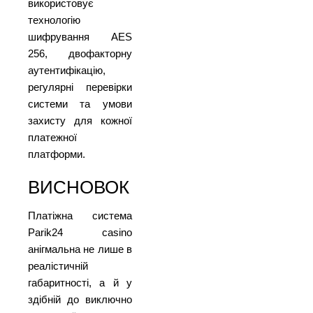
використовує
технологію
шифрування AES
256, двофакторну
аутентифікацію,
регулярні перевірки
системи та умови
захисту для кожної
платежної
платформи.
ВИСНОВОК
Платіжна система
Parik24 casino
анігмальна не лише в
реалістичній
габаритності, а й у
здібній до виключно