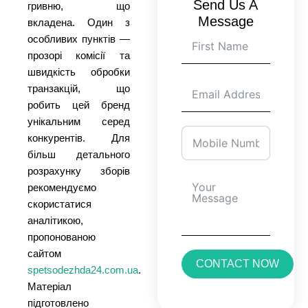
Send Us A
гривню, що
Message
вкладена. Один з
особливих пунктів —
прозорі комісії та
швидкість обробки
транзакцій, що
робить цей бренд
унікальним серед
конкурентів. Для
більш детального
розрахунку зборів
рекомендуємо
скористатися
аналітикою,
пропонованою
сайтом
CONTACT NOW
spetsodezhda24.com.ua
.
Матеріал
підготовлено