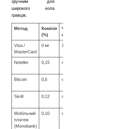
зручним для
широкого кола
гравців.
Метод
Комісія
Час
Макс.
(%)
оплати
ліміт
Visa /
0 мг
1–3 хв
Тр.
MasterCard
1 000 $
Neteller
0,15
≤5 хв
Тр.
3 000 $
Bitcoin
0,5
≤10 хв
Тр.
5 000 $
Skrill
0,12
≤7 хв
Тр.
2 500 $
Мобільний
0,10
≤3 хв
Тр.
платеж
1 200 $
(Monobank)