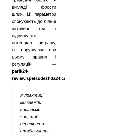
вигляді фрости
шпин. Ці параметри
спонукають до більш
активної гри і
підвищують
потенціал виграшу,
не порушуючи при
цьому правил і
регуляцій.
—
parik24-
review.spetsodezhda24.com.ua
У практиці
ми завжди
виділяємо
час, щоб
перевірити
стабільність