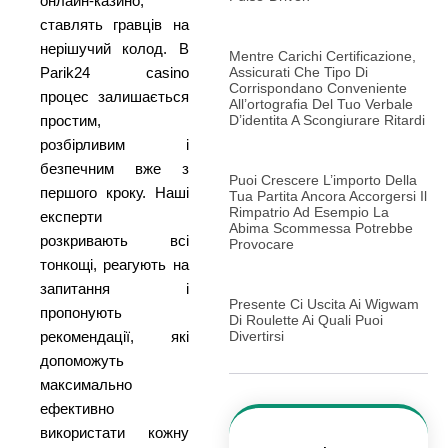
онлайн-казино,
ставлять гравців на
нерішучий колод. В
Mentre Carichi Certificazione,
Parik24 casino
Assicurati Che Tipo Di
Corrispondano Conveniente
процес залишається
All’ortografia Del Tuo Verbale
простим,
D’identita A Scongiurare Ritardi
розбірливим і
безпечним вже з
Puoi Crescere L’importo Della
першого кроку. Наші
Tua Partita Ancora Accorgersi Il
Rimpatrio Ad Esempio La
експерти
Abima Scommessa Potrebbe
розкривають всі
Provocare
тонкощі, реагують на
запитання і
Presente Ci Uscita Ai Wigwam
пропонують
Di Roulette Ai Quali Puoi
рекомендації, які
Divertirsi
допоможуть
максимально
ефективно
використати кожну