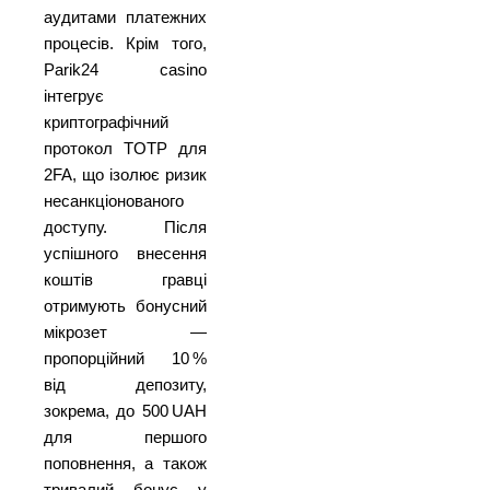
аудитами платежних
процесів. Крім того,
Parik24 casino
інтегрує
криптографічний
протокол TOTP для
2FA, що ізолює ризик
несанкціонованого
доступу. Після
успішного внесення
коштів гравці
отримують бонусний
мікрозет —
пропорційний 10 %
від депозиту,
зокрема, до 500 UAH
для першого
поповнення, а також
тривалий бонус у