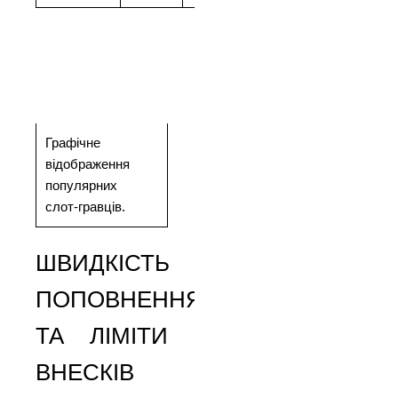
Графічне
відображення
популярних
слот‑гравців.
ШВИДКІСТЬ
ПОПОВНЕННЯ
ТА ЛІМІТИ
ВНЕСКІВ