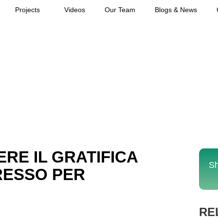
Projects
Videos
Our Team
Blogs & News
ERE IL GRATIFICA
Sh
RESSO PER
RE