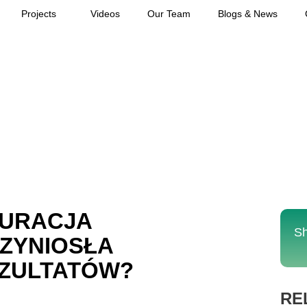
Projects
Videos
Our Team
Blogs & News
KURACJA
Sh
RZYNIOSŁA
ZULTATÓW?
RE