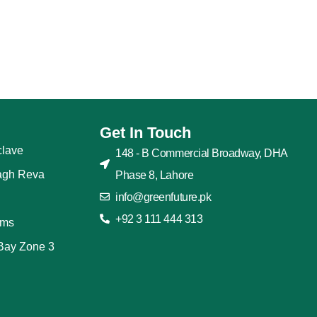
Get In Touch
lave
148 - B Commercial Broadway, DHA
agh Reva
Phase 8, Lahore
info@greenfuture.pk
+92 3 111 444 313
rms
Bay Zone 3