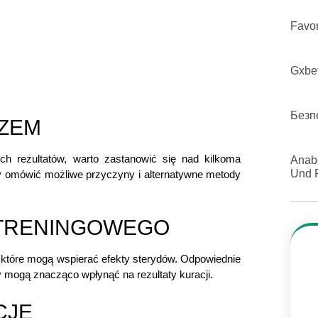
Favor
Gxbet
Безп
RZEM
ych rezultatów, warto zastanowić się nad kilkoma
Anabo
Und F
by omówić możliwe przyczyny i alternatywne metody
U TRENINGOWEGO
, które mogą wspierać efekty sterydów. Odpowiednie
 mogą znacząco wpłynąć na rezultaty kuracji.
CJE