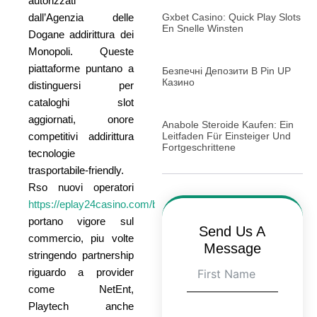
autorizzati
dall’Agenzia delle
Gxbet Casino: Quick Play Slots
En Snelle Winsten
Dogane addirittura dei
Monopoli. Queste
piattaforme puntano a
Безпечні Депозити В Pin UP
Казино
distinguersi per
cataloghi slot
aggiornati, onore
Anabole Steroide Kaufen: Ein
competitivi addirittura
Leitfaden Für Einsteiger Und
Fortgeschrittene
tecnologie
trasportabile-friendly.
Rso nuovi operatori
https://eplay24casino.com/bonus/
portano vigore sul
Send Us A
commercio, piu volte
Message
stringendo partnership
riguardo a provider
come NetEnt,
Playtech anche