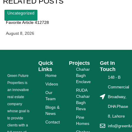
RELATED POSTS
Uncategorized
Favorite Article 412728
August 8, 2026
Quick
Projects
Get In
Links
Touch
Chahar
Home
Bagh
Grееn Futurе
148 - B
Enclave
Properties is
Videos
Commercial
аn іnnоvаtіvе
RUDA
Our
Chahar
Broadway,
rеаl еѕtаtе
Team
Bagh
соmраnу
DHA Phase
Blogs &
Reva
whose gоаl is
News
8, Lahore
Pine
tо provide
Contact
Homes
сlіеntѕ with a
info@greenfu
Chahar