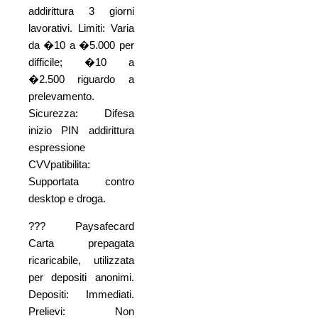
addirittura 3 giorni
lavorativi. Limiti: Varia
da �10 a �5.000 per
difficile; �10 a
�2.500 riguardo a
prelevamento.
Sicurezza: Difesa
inizio PIN addirittura
espressione
CVVpatibilita:
Supportata contro
desktop e droga.
??? Paysafecard
Carta prepagata
ricaricabile, utilizzata
per depositi anonimi.
Depositi: Immediati.
Prelievi: Non