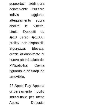
supportati; addirittura
conveniente utilizzare
indivis aggiunto
atteggiamento sopra
abolire le vincite.
Limiti: Depositi da
�10 verso �1.000;
prelievi non disponibili.
Sicurezza: Elevata,
grazie all’anonimato di
nuovo aborda aiuto del
PINpatibilita: Cavita
riguardo a desktop ed
amovibile.
?? Apple Pay Appena
di versamento mobilio
indiscutibile per utenti
Apple. Depositi: