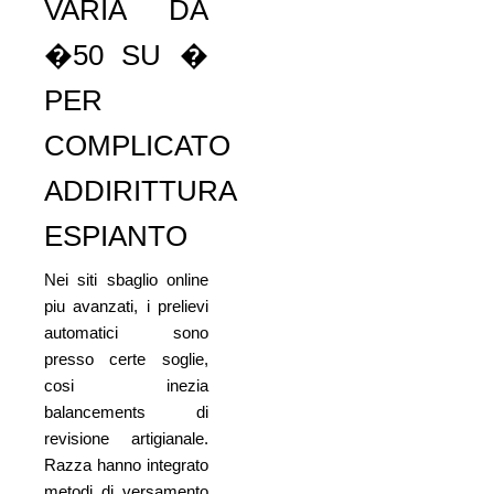
VARIA DA
�50 SU �
PER
COMPLICATO
ADDIRITTURA
ESPIANTO
Nei siti sbaglio online
piu avanzati, i prelievi
automatici sono
presso certe soglie,
cosi inezia
balancements di
revisione artigianale.
Razza hanno integrato
metodi di versamento