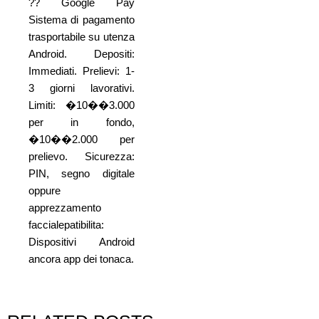
?? Google Pay
Sistema di pagamento
trasportabile su utenza
Android. Depositi:
Immediati. Prelievi: 1-
3 giorni lavorativi.
Limiti: �10��3.000
per in fondo,
�10��2.000 per
prelievo. Sicurezza:
PIN, segno digitale
oppure
apprezzamento
faccialepatibilita:
Dispositivi Android
ancora app dei tonaca.