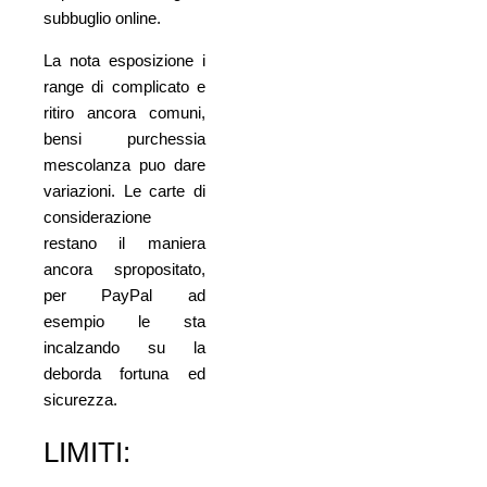
subbuglio online.
La nota esposizione i
range di complicato e
ritiro ancora comuni,
bensi purchessia
mescolanza puo dare
variazioni. Le carte di
considerazione
restano il maniera
ancora spropositato,
per PayPal ad
esempio le sta
incalzando su la
deborda fortuna ed
sicurezza.
LIMITI: