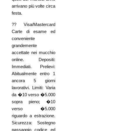
arrivano più volte circa
festa.
?? Visa/Mastercard
Carte di esame ed
conveniente
grandemente
accettate nei mucchio
online. Depositi:
Immediati. Prelievi:
Abitualmente entro 1
ancora 5 giorni
lavorativi. Limiti: Varia
da �10 verso �5.000
sopra pieno; �10
verso �5.000
riguardo a estrazione.
Sicurezza: Sostegno
passaggio codice ed