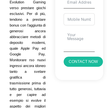
Evolution Gaming
verso prestare giochi
esclusivi. Per di più,
tendono a prestare
bonus con l’aggiunta di
generosi ancora
abbracciare metodi di
deposito moderni,
quale Apple Pay ed
Google Pay.
Monitorare rso nuovi
CONTACT NOW
ingressi ancora idoneo
tanto a svelare
gratifica di
trasmissione prima di
tutto generosi, tuttavia
e per capire ad
esempio si evolve il
aspetto dei migliori